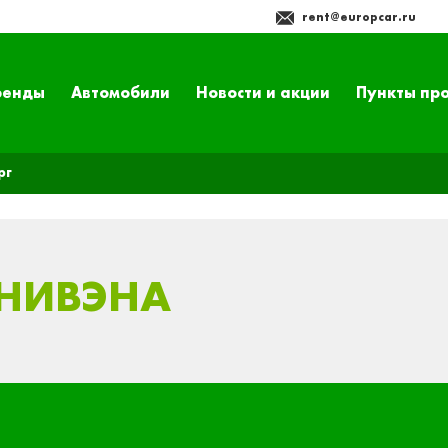
rent@europcar.ru
ренды
Автомобили
Новости и акции
Пункты пр
рг
НИВЭНА