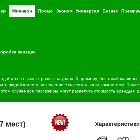
вер
минивэн
промо
эконом
универсал
бизнес
премиу
Коробка передач
адобиться в самых разных случаях. К примеру, без такой машины н
авить людей к месту назначения с максимальным комфортом. Также 
этом случае все пассажиры могут разделить стоимость аренды и дл
(7 мест)
Характеристики