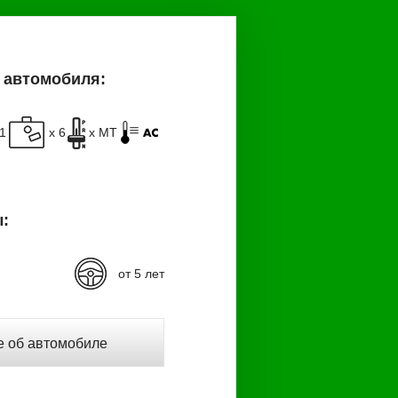
 автомобиля:
+1
x 6
x MT
:
от 5 лет
 об автомобиле