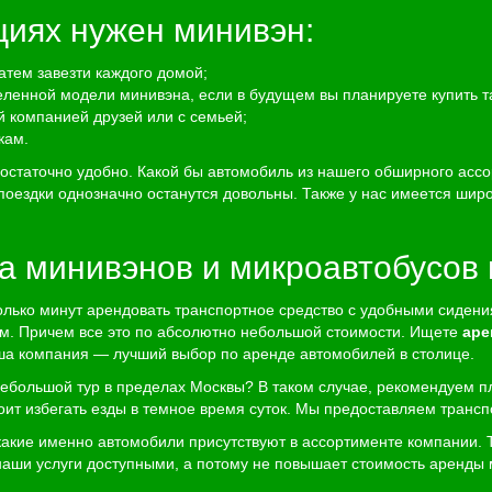
циях нужен минивэн:
затем завезти каждого домой;
ленной модели минивэна, если в будущем вы планируете купить т
й компанией друзей или с семьей;
кам.
достаточно удобно. Какой бы автомобиль из нашего обширного асс
поездки однозначно останутся довольны. Также у нас имеется шир
а минивэнов и микроавтобусов 
олько минут арендовать транспортное средство с удобными сиден
м. Причем все это по абсолютно небольшой стоимости. Ищете
аре
Наша компания — лучший выбор по аренде автомобилей в столице.
небольшой тур в пределах Москвы? В таком случае, рекомендуем п
оит избегать езды в темное время суток. Мы предоставляем трансп
какие именно автомобили присутствуют в ассортименте компании. 
наши услуги доступными, а потому не повышает стоимость аренды 