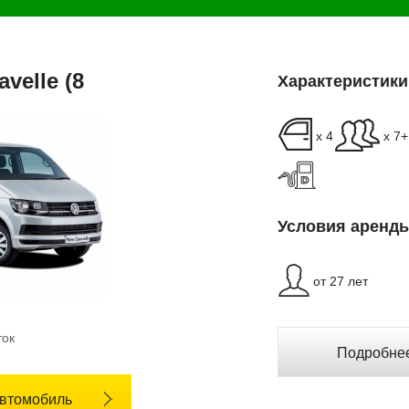
velle (8
Характеристики
x 4
x 7
Условия аренды
от 27 лет
ток
Подробнее
автомобиль