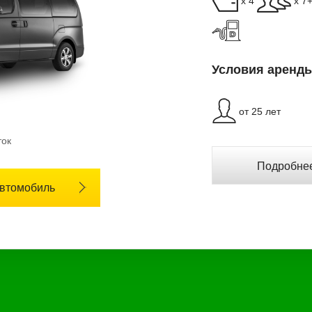
x 4
x 7
Условия аренды
от 25 лет
ток
Подробнее
автомобиль