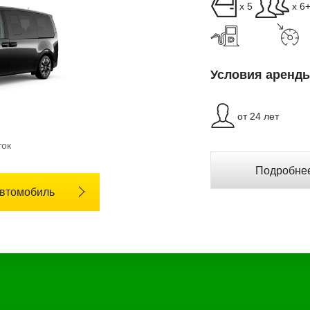
x 5
x 6
Условия аренды
от 24 лет
ток
Подробнее
автомобиль