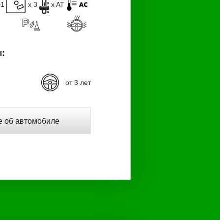
+1
x 3
x AT
:
от 3 лет
 об автомобиле