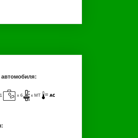
 автомобиля:
+1
x 6
x MT
: