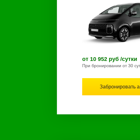
от 10 952 руб /сутки
При бронировании от 30 су
Забронировать 