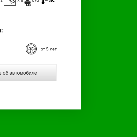
+1
x 6
x AT
:
от 5 лет
 об автомобиле